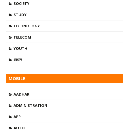
SOCIETY
STUDY
TECHNOLOGY
TELECOM
YOUTH
आधार
MOBILE
APP$TYPE=THREE$AUTHOR=HIDE$COMMENT=HIDE$RM=
AADHAR
ADMINISTRATION
APP
AUTO