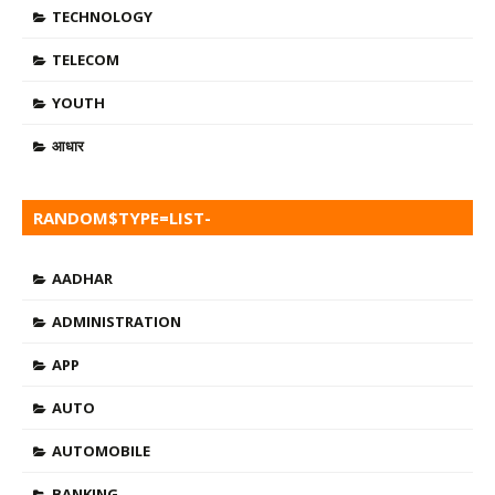
TECHNOLOGY
TELECOM
YOUTH
आधार
RANDOM$TYPE=LIST-
TAB$DATE=0$AU=0$C=5$SRC=RANDOM-POSTS
AADHAR
ADMINISTRATION
APP
AUTO
AUTOMOBILE
BANKING