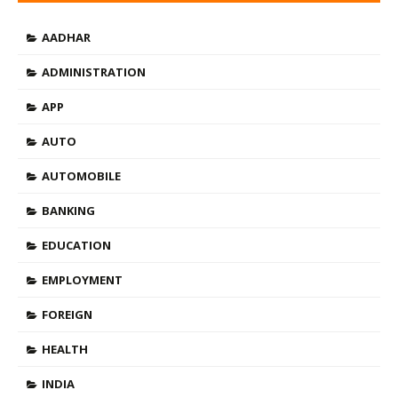
THUMBS$TYPE=BLOGGING$M=0$CATE=0$SN=0$RM=0$
AADHAR
ADMINISTRATION
APP
AUTO
AUTOMOBILE
BANKING
EDUCATION
EMPLOYMENT
FOREIGN
HEALTH
INDIA