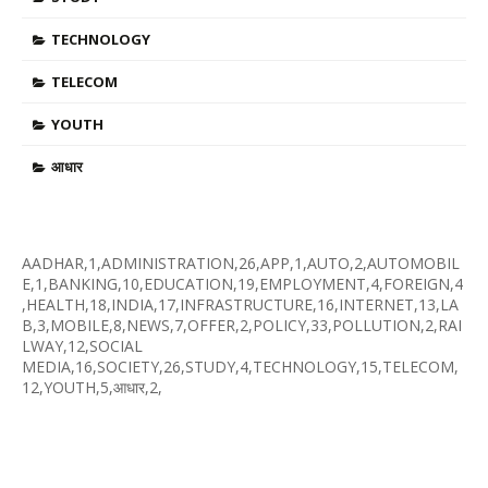
TECHNOLOGY
TELECOM
YOUTH
आधार
AADHAR,1,ADMINISTRATION,26,APP,1,AUTO,2,AUTOMOBIL
E,1,BANKING,10,EDUCATION,19,EMPLOYMENT,4,FOREIGN,4
,HEALTH,18,INDIA,17,INFRASTRUCTURE,16,INTERNET,13,LA
B,3,MOBILE,8,NEWS,7,OFFER,2,POLICY,33,POLLUTION,2,RAI
LWAY,12,SOCIAL
MEDIA,16,SOCIETY,26,STUDY,4,TECHNOLOGY,15,TELECOM,
12,YOUTH,5,आधार,2,