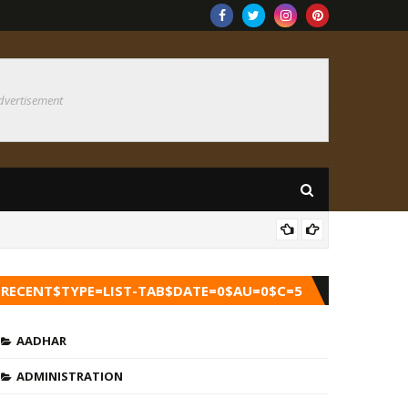
dvertisement
NEW
RECENT$TYPE=LIST-TAB$DATE=0$AU=0$C=5
AADHAR
ADMINISTRATION