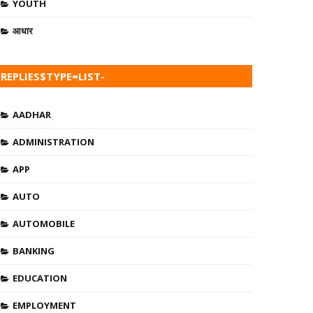
YOUTH
आधार
REPLIES$TYPE=LIST-
TAB$COM=0$C=4$SRC=RECENT-COMMENTS
AADHAR
ADMINISTRATION
APP
AUTO
AUTOMOBILE
BANKING
EDUCATION
EMPLOYMENT