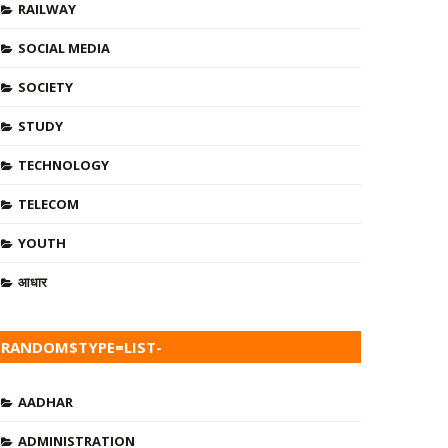
RAILWAY
SOCIAL MEDIA
SOCIETY
STUDY
TECHNOLOGY
TELECOM
YOUTH
आधार
RANDOM$TYPE=LIST-
TAB$DATE=0$AU=0$C=5$SRC=RANDOM-POSTS
AADHAR
ADMINISTRATION